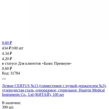
0.60 ₽
434 ₽/100 шт
4.34
₽
4.20
₽
в статусе
Для клиентов «Базис Премиум»
0.60 ₽
Код:
31784
Лезвие CERTUS №13 (совместимое с ручкой-держателем №3),
углеродистая сталь, одноразовое, стерильное, Huaiyin Medical
Instruments Co., Ltd (КИТАЙ), 100 шт
В наличии:
399
шт.