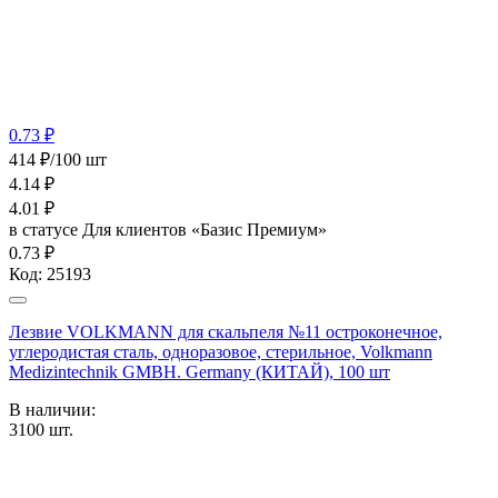
0.73 ₽
414 ₽/100 шт
4.14
₽
4.01
₽
в статусе
Для клиентов «Базис Премиум»
0.73 ₽
Код:
25193
Лезвие VOLKMANN для скальпеля №11 остроконечное,
углеродистая сталь, одноразовое, стерильное, Volkmann
Medizintechnik GMBH. Germany (КИТАЙ), 100 шт
В наличии:
3100
шт.