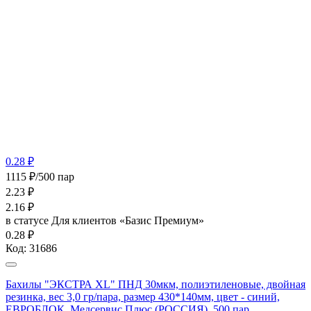
0.28 ₽
1115 ₽/500 пар
2.23
₽
2.16
₽
в статусе
Для клиентов «Базис Премиум»
0.28 ₽
Код:
31686
Бахилы "ЭКСТРА XL" ПНД 30мкм, полиэтиленовые, двойная
резинка, вес 3,0 гр/пара, размер 430*140мм, цвет - синий,
ЕВРОБЛОК, Медсервис Плюс (РОССИЯ), 500 пар