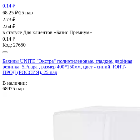
0.14 ₽
68.25 ₽/25 пар
2.73
₽
2.64
₽
в статусе
Для клиентов «Базис Премиум»
0.14 ₽
Код:
27650
Бахилы UNITE "Экстра" полиэтиленовые, гладкие, двойная
резинка, 5г/пара , размер 400*150мм, цвет - синий, ЮНТ-
ПРОД (РОССИЯ), 25 пар
В наличии:
68975
пар.