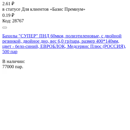
2.61
₽
в статусе
Для клиентов «Базис Премиум»
0.19 ₽
Код:
28767
Бахилы "СУПЕР" ПНД 60мкм, полиэтиленовые, с двойной
резинкой, двойное дно, вес 6,0 гр/пара, размер 400*140мм,
цвет - бело-синий, ЕВРОБЛОК, Медсервис Плюс (РОССИЯ),
500 пар
В наличии:
77000
пар.