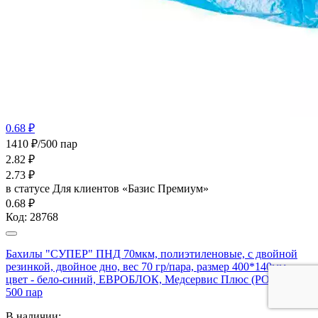
0.68 ₽
1410 ₽/500 пар
2.82
₽
2.73
₽
в статусе
Для клиентов «Базис Премиум»
0.68 ₽
Код:
28768
Бахилы "СУПЕР" ПНД 70мкм, полиэтиленовые, с двойной
резинкой, двойное дно, вес 70 гр/пара, размер 400*140мм,
цвет - бело-синий, ЕВРОБЛОК, Медсервис Плюс (РОССИЯ),
500 пар
В наличии: