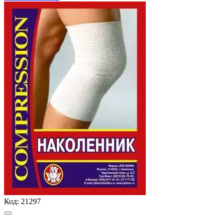
Код:
21297