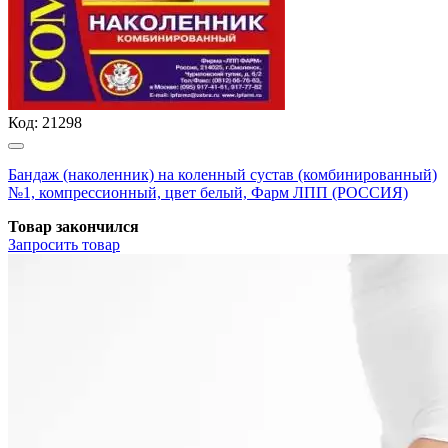
Код:
21298
Бандаж (наколенник) на коленный сустав (комбинированный)
№1, компрессионный, цвет белый, Фарм ЛПП (РОССИЯ)
Товар закончился
Запросить
товар