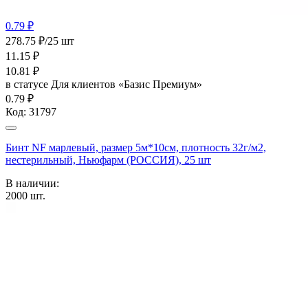
0.79 ₽
278.75 ₽/25 шт
11.15
₽
10.81
₽
в статусе
Для клиентов «Базис Премиум»
0.79 ₽
Код:
31797
Бинт NF марлевый, размер 5м*10см, плотность 32г/м2,
нестерильный, Ньюфарм (РОССИЯ), 25 шт
В наличии:
2000
шт.