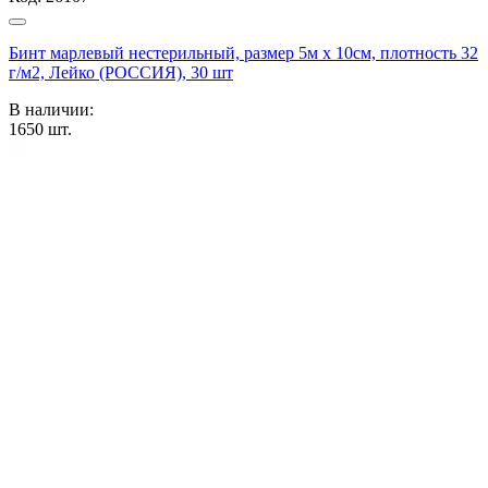
Бинт марлевый нестерильный, размер 5м х 10см, плотность 32
г/м2, Лейко (РОССИЯ), 30 шт
В наличии:
1650
шт.