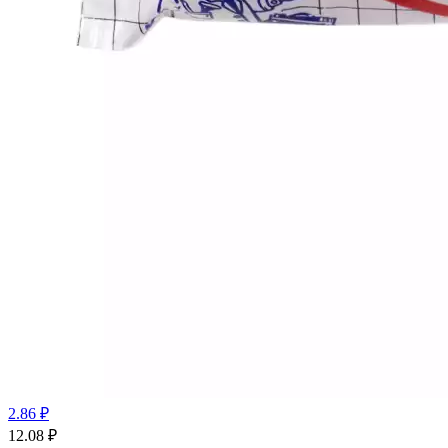
2.86 ₽
12.08
₽