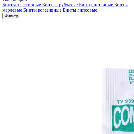
Бинты эластичные
Бинты трубчатые
Бинты нетканые
Бинты
марлевые
Бинты когезивные
Бинты гипсовые
Фильтр