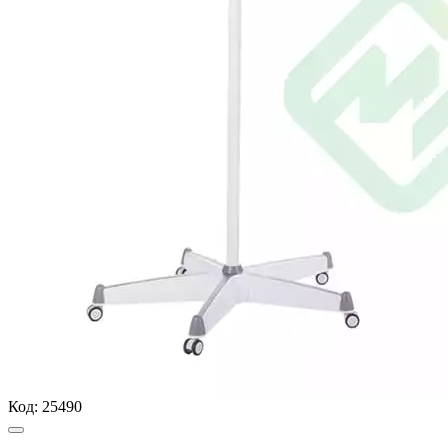
Код:
25490