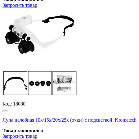
Запросить
товар
Код:
18080
Лупа налобная 10х/15х/20х/25х (очки) с подсветкой, Kromatech
Товар закончился
Запросить
товар