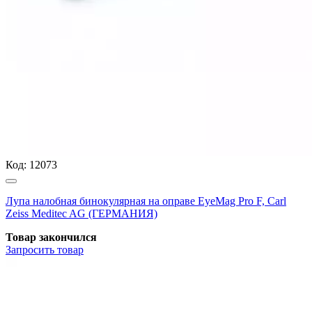
Код:
12073
Лупа налобная бинокулярная на оправе EyeMag Pro F, Carl
Zeiss Meditec AG (ГЕРМАНИЯ)
Товар закончился
Запросить
товар