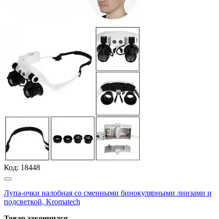
Код:
18448
Лупа-очки налобная со сменными бинокулярными линзами и
подсветкой, Kromatech
Товар закончился