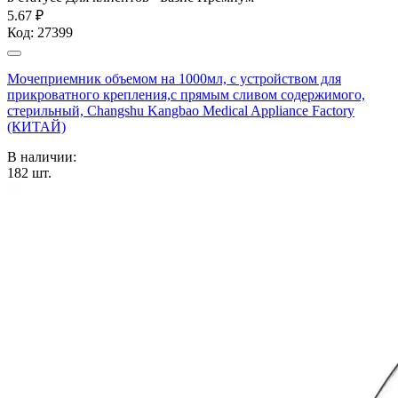
5.67 ₽
Код:
27399
Мочеприемник объемом на 1000мл, с устройством для
прикроватного крепления,с прямым сливом содержимого,
стерильный, Changshu Kangbao Medical Appliance Factory
(КИТАЙ)
В наличии:
182
шт.