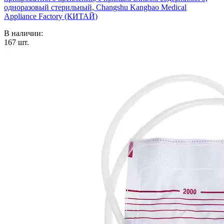
одноразовый стерильный, Changshu Kangbao Medical
Appliance Factory (КИТАЙ)
В наличии:
167
шт.