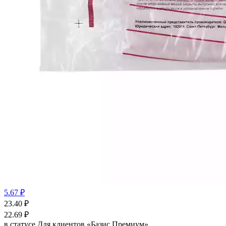
5.67 ₽
23.40
₽
22.69
₽
в статусе
Для клиентов «Базис Премиум»