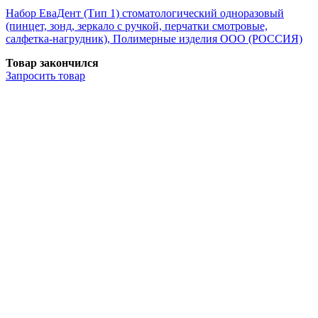
Набор ЕваДент (Тип 1) стоматологический одноразовый
(пинцет, зонд, зеркало с ручкой, перчатки смотровые,
салфетка-нагрудник), Полимерные изделия OOO (РОССИЯ)
Товар закончился
Запросить
товар