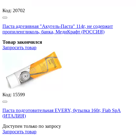
Код:
20702
Паста адгезивная "Акугель-Паста" 114г, не содержит
пропиленгликоль, банка, МедиКрафт (РОССИЯ)
Товар закончился
Запросить
товар
Код:
15599
Паста подготовительная EVERY, бутылка 160г, Fiab SpA
(ИТАЛИЯ)
Доступен только по запросу
Запросить
товар