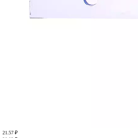
21.57
₽