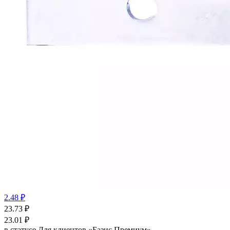
2.48 ₽
23.73
₽
23.01
₽
в статусе
Для клиентов «Базис Премиум»