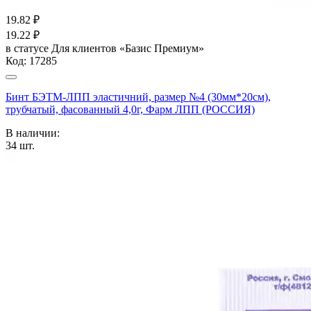
19.82
₽
19.22
₽
в статусе
Для клиентов «Базис Премиум»
Код:
17285
Бинт БЭТМ-ЛПП эластичний, размер №4 (30мм*20см),
трубчатый, фасованный 4,0г, Фарм ЛПП (РОССИЯ)
В наличии:
34
шт.