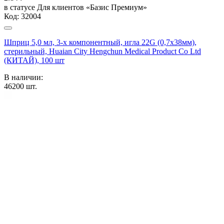
в статусе
Для клиентов «Базис Премиум»
Код:
32004
Шприц 5,0 мл, 3-х компонентный, игла 22G (0,7х38мм),
стерильный, Huaian City Hengchun Medical Product Co Ltd
(КИТАЙ), 100 шт
В наличии:
46200
шт.