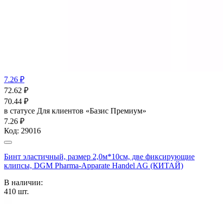
7.26 ₽
72.62
₽
70.44
₽
в статусе
Для клиентов «Базис Премиум»
7.26 ₽
Код:
29016
Бинт эластичный, размер 2,0м*10см, две фиксирующие
клипсы, DGM Pharma-Apparate Handel AG (КИТАЙ)
В наличии:
410
шт.