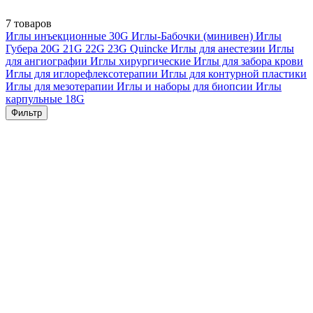
7 товаров
Иглы инъекционные
30G
Иглы-Бабочки (минивен)
Иглы
Губера
20G
21G
22G
23G
Quincke
Иглы для анестезии
Иглы
для ангиографии
Иглы хирургические
Иглы для забора крови
Иглы для иглорефлексотерапии
Иглы для контурной пластики
Иглы для мезотерапии
Иглы и наборы для биопсии
Иглы
карпульные
18G
Фильтр