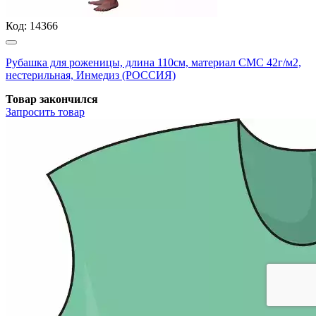
Код:
14366
Рубашка для роженицы, длина 110см, материал СМС 42г/м2,
нестерильная, Инмедиз (РОССИЯ)
Товар закончился
Запросить
товар