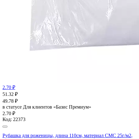
2.70 ₽
51.32
₽
49.78
₽
в статусе
Для клиентов «Базис Премиум»
2.70 ₽
Код:
22373
Рубашка для роженицы, длина 110см, материал СМС 25г/м2,