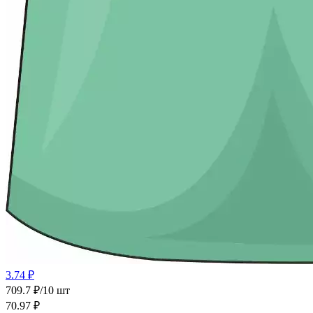
3.74 ₽
709.7 ₽/10 шт
70.97
₽