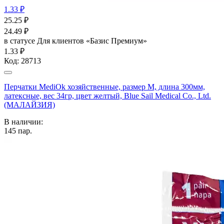
1.33 ₽
25.25
₽
24.49
₽
в статусе
Для клиентов «Базис Премиум»
1.33 ₽
Код:
28713
Перчатки MediOk хозяйственные, размер M, длина 300мм,
латексные, вес 34гр, цвет желтый, Blue Sail Medical Co., Ltd.
(МАЛАЙЗИЯ)
В наличии:
145
пар.