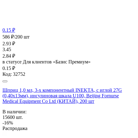
0.15 ₽
586 ₽/200 шт
2.93
₽
3.45
2.84
₽
в статусе
Для клиентов «Базис Премиум»
0.15 ₽
Код:
32752
Шприц 1,0 мл, 3-х компонентный INEKTA, с иглой 27G
(0,40х13мм), инсулиновая шкала U100, Beijing Fornurse
Medical Equipment Co Ltd (КИТАЙ), 200 шт
В наличии:
15600
шт.
-16%
Распродажа