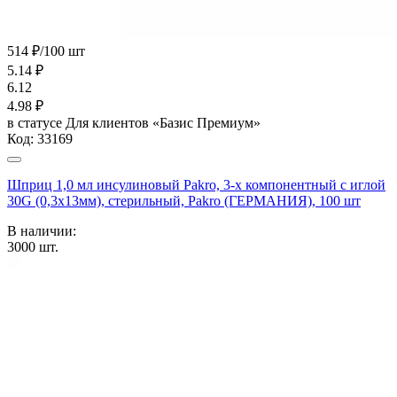
514 ₽/100 шт
5.14
₽
6.12
4.98
₽
в статусе
Для клиентов «Базис Премиум»
Код:
33169
Шприц 1,0 мл инсулиновый Pakro, 3-х компонентный c иглой
30G (0,3x13мм), стерильный, Pakro (ГЕРМАНИЯ), 100 шт
В наличии:
3000
шт.