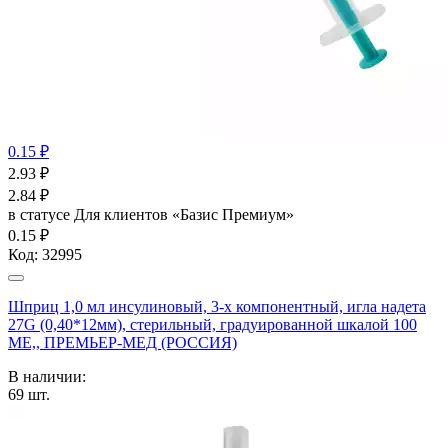
0.15 ₽
2.93
₽
2.84
₽
в статусе
Для клиентов «Базис Премиум»
0.15 ₽
Код:
32995
Шприц 1,0 мл инсулиновый, 3-х компонентный, игла надета
27G (0,40*12мм), стерильный, градуированной шкалой 100
МЕ,, ПРЕМЬЕР-МЕД (РОССИЯ)
В наличии:
69
шт.