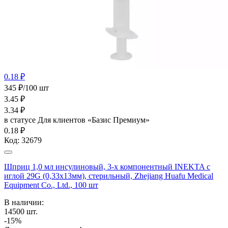
0.18 ₽
345 ₽/100 шт
3.45
₽
3.34
₽
в статусе
Для клиентов «Базис Премиум»
0.18 ₽
Код:
32679
Шприц 1,0 мл инсулиновый, 3-х компонентный INEKTA с
иглой 29G (0,33x13мм), стерильный, Zhejiang Huafu Medical
Equipment Co., Ltd., 100 шт
В наличии:
14500
шт.
-15%