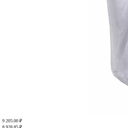
9 205.00
₽
8 928.85
₽