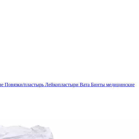
ые
Повязки/пластырь
Лейкопластыри
Вата
Бинты медицинские