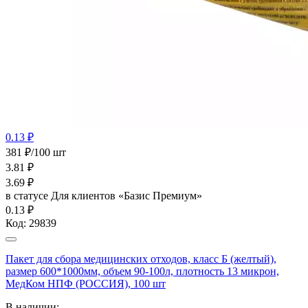
0.13 ₽
381 ₽/100 шт
3.81
₽
3.69
₽
в статусе
Для клиентов «Базис Премиум»
0.13 ₽
Код:
29839
Пакет для сбора медицинских отходов, класс Б (желтый),
размер 600*1000мм, объем 90-100л, плотность 13 микрон,
МедКом НПФ (РОССИЯ), 100 шт
В наличии: