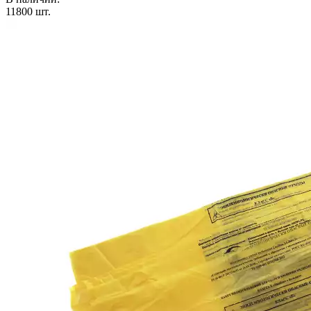
11800
шт.