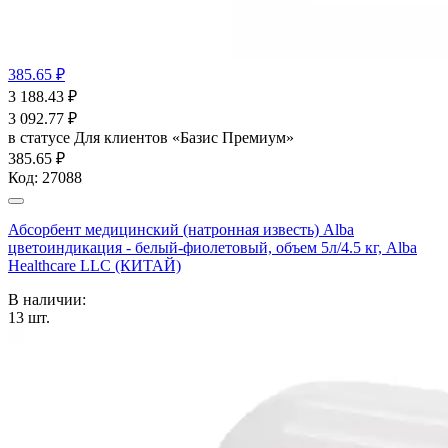
385.65 ₽
3 188.43
₽
3 092.77
₽
в статусе
Для клиентов «Базис Премиум»
385.65 ₽
Код:
27088
Абсорбент медицинский (натронная известь) Alba
цветоиндикация - белый-фиолетовый, объем 5л/4.5 кг, Alba
Healthcare LLC (КИТАЙ)
В наличии:
13
шт.