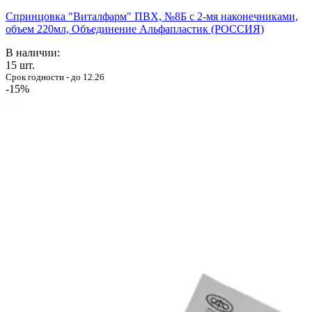
Спринцовка "Виталфарм" ПВХ, №8Б с 2-мя наконечниками,
объем 220мл, Объединение Альфапластик (РОССИЯ)
В наличии:
15
шт.
Срок годности - до 12.26
-15%