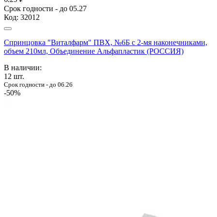
Срок годности - до 05.27
Код:
32012
Спринцовка "Виталфарм" ПВХ, №6Б с 2-мя наконечниками,
объем 210мл, Объединение Альфапластик (РОССИЯ)
В наличии:
12
шт.
Срок годности - до 06.26
-50%