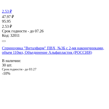
2.53 ₽
47.97
₽
95.95
2.53 ₽
Срок годности - до 07.26
Код:
32011
Спринцовка "Виталфарм" ПВХ, №3Б с 2-мя наконечниками,
объем 110мл, Объединение Альфапластик (РОССИЯ)
В наличии:
30
шт.
Срок годности - до 03.27
-10%