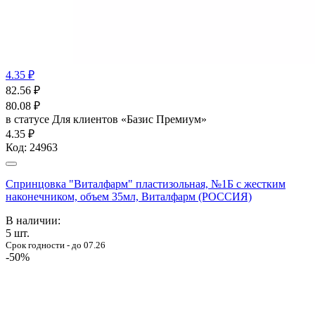
4.35 ₽
82.56
₽
80.08
₽
в статусе
Для клиентов «Базис Премиум»
4.35 ₽
Код:
24963
Спринцовка "Виталфарм" пластизольная, №1Б с жестким
наконечником, объем 35мл, Виталфарм (РОССИЯ)
В наличии:
5
шт.
Срок годности - до 07.26
-50%