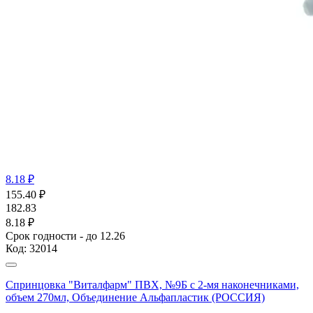
8.18 ₽
155.40
₽
182.83
8.18 ₽
Срок годности - до 12.26
Код:
32014
Спринцовка "Виталфарм" ПВХ, №9Б с 2-мя наконечниками,
объем 270мл, Объединение Альфапластик (РОССИЯ)