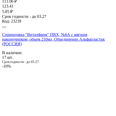
111.06
₽
123.41
5.85 ₽
Срок годности - до 03.27
Код:
23239
Спринцовка "Виталфарм" ПВХ, №6А с мягким
наконечником, объем 210мл, Объединение Альфапластик
(РОССИЯ)
В наличии:
17
шт.
Срок годности - до 05.27
-10%