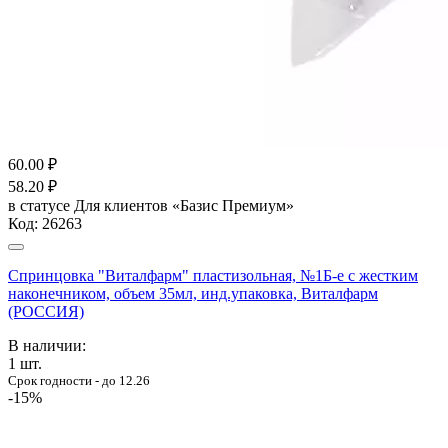
60.00
₽
58.20
₽
в статусе
Для клиентов «Базис Премиум»
Код:
26263
Спринцовка "Виталфарм" пластизольная, №1Б-е с жестким
наконечником, объем 35мл, инд.упаковка, Виталфарм
(РОССИЯ)
В наличии:
1
шт.
Срок годности - до 12.26
-15%