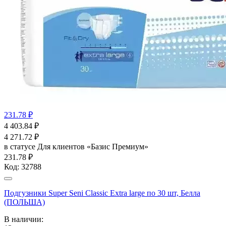
231.78 ₽
4 403.84
₽
4 271.72
₽
в статусе
Для клиентов «Базис Премиум»
231.78 ₽
Код:
32788
Подгузники Super Seni Classic Extra large по 30 шт, Белла
(ПОЛЬША)
В наличии: