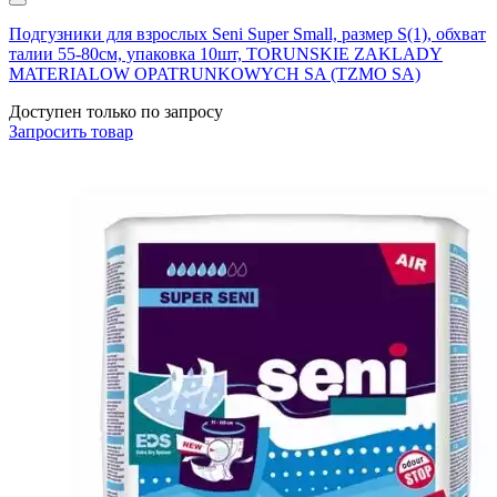
Подгузники для взрослых Seni Super Small, размер S(1), обхват
талии 55-80см, упаковка 10шт, TORUNSKIE ZAKLADY
MATERIALOW OPATRUNKOWYCH SA (TZMO SA)
Доступен только по запросу
Запросить
товар