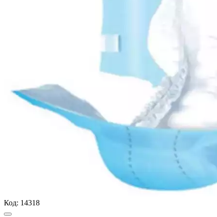
Код:
14318