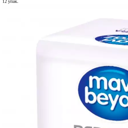
12
упак.