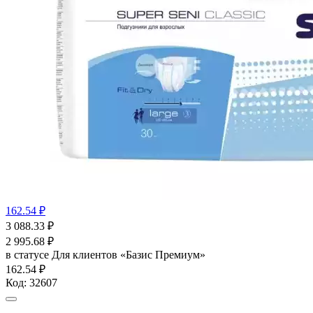
162.54 ₽
3 088.33
₽
2 995.68
₽
в статусе
Для клиентов «Базис Премиум»
162.54 ₽
Код:
32607