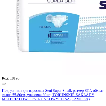
Код:
18196
Подгузники для взрослых Seni Super Small, размер S(1), обхват
талии 55-80см, упаковка 30шт, TORUNSKIE ZAKLADY
MATERIALOW OPATRUNKOWYCH SA (TZMO SA)