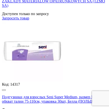
ZAKLADY MATERIALOW OPATRUNKOWYCH SA (TZMO
SA)
Доступен только по запросу
Запросить
товар
Код:
14317
Подгузники для взрослых Seni Super Medium, размер М(2),
обхват талии 75-110см, упаковка 30шт, Белла (ПОЛЬША)