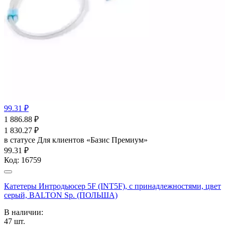
99.31 ₽
1 886.88
₽
1 830.27
₽
в статусе
Для клиентов «Базис Премиум»
99.31 ₽
Код:
16759
Катетеры Интродьюсер 5F (INT5F), с принадлежностями, цвет
серый, BALTON Sp. (ПОЛЬША)
В наличии:
47
шт.