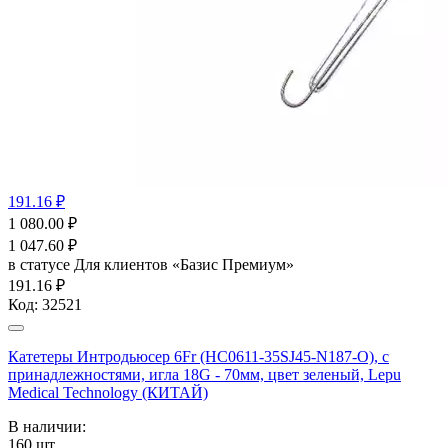
191.16 ₽
1 080.00
₽
1 047.60
₽
в статусе
Для клиентов «Базис Премиум»
191.16 ₽
Код:
32521
Катетеры Интродьюсер 6Fr (HC0611-35SJ45-N187-O), с
принадлежностями, игла 18G - 70мм, цвет зеленый, Lepu
Medical Technology (КИТАЙ)
В наличии:
160
шт.