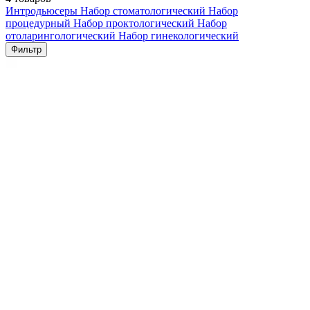
Интродьюсеры
Набор стоматологический
Набор
процедурный
Набор проктологический
Набор
отоларингологический
Набор гинекологический
Фильтр