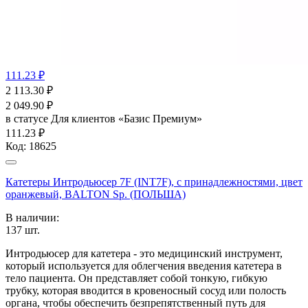
111.23 ₽
2 113.30
₽
2 049.90
₽
в статусе
Для клиентов «Базис Премиум»
111.23 ₽
Код:
18625
Катетеры Интродьюсер 7F (INT7F), с принадлежностями, цвет
оранжевый, BALTON Sp. (ПОЛЬША)
В наличии:
137
шт.
Интродьюсер для катетера - это медицинский инструмент,
который используется для облегчения введения катетера в
тело пациента. Он представляет собой тонкую, гибкую
трубку, которая вводится в кровеносный сосуд или полость
органа, чтобы обеспечить безпрепятственный путь для