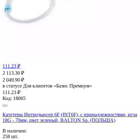
111.23 ₽
2 113.30
₽
2 049.90
₽
в статусе
Для клиентов «Базис Премиум»
111.23 ₽
Код:
18065
Катетеры Интродьюсер 6F (INT6F), с принадлежностями, игла
18G - 70мм, цвет зеленый, BALTON Sp. (ПОЛЬША)
В наличии:
258
шт.