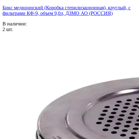
Бикс медицинский (Коробка стерилизационная), круглый, с
фильтрами КФ-9, объем 9,0л, ДЗМО АО (РОССИЯ)
В наличии:
2
шт.