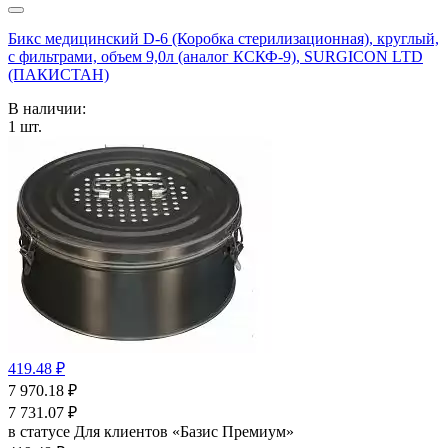
Бикс медицинский D-6 (Коробка стерилизационная), круглый,
с фильтрами, объем 9,0л (аналог КСКФ-9), SURGICON LTD
(ПАКИСТАН)
В наличии:
1
шт.
419.48 ₽
7 970.18
₽
7 731.07
₽
в статусе
Для клиентов «Базис Премиум»