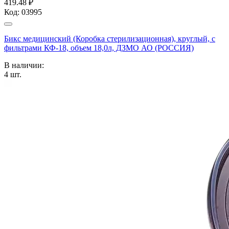
419.48 ₽
Код:
03995
Бикс медицинский (Коробка стерилизационная), круглый, с
фильтрами КФ-18, объем 18,0л, ДЗМО АО (РОССИЯ)
В наличии:
4
шт.