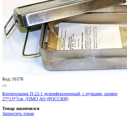
Код:
16378
Кипятильник П-22-1 дезинфекционный, с ручками, размер
27*13*7см, ДЗМО АО (РОССИЯ)
Товар закончился
Запросить
товар