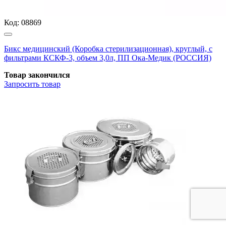
Код:
08869
Бикс медицинский (Коробка стерилизационная), круглый, с
фильтрами КСКФ-3, объем 3,0л, ПП Ока-Медик (РОССИЯ)
Товар закончился
Запросить
товар