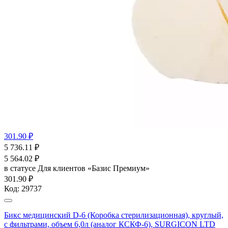
301.90 ₽
5 736.11
₽
5 564.02
₽
в статусе
Для клиентов «Базис Премиум»
301.90 ₽
Код:
29737
Бикс медицинский D-6 (Коробка стерилизационная), круглый,
с фильтрами, объем 6,0л (аналог КСКФ-6), SURGICON LTD