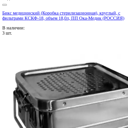
Бикс медицинский (Коробка стерилизационная), круглый, с
фильтрами КСКФ-18, объем 18,0л, ПП Ока-Медик (РОССИЯ)
В наличии:
3
шт.