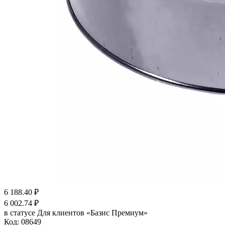
6 188.40
₽
6 002.74
₽
в статусе
Для клиентов «Базис Премиум»
Код:
08649