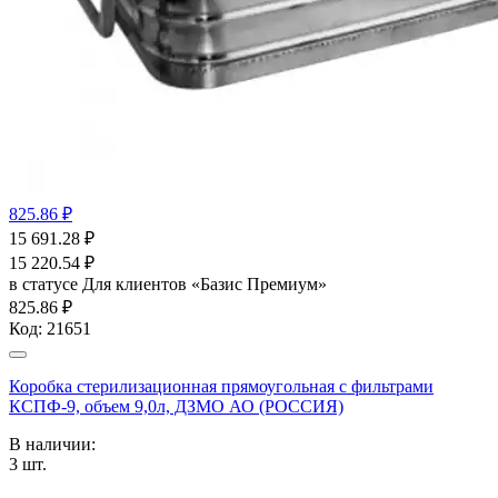
825.86 ₽
15 691.28
₽
15 220.54
₽
в статусе
Для клиентов «Базис Премиум»
825.86 ₽
Код:
21651
Коробка стерилизационная прямоугольная с фильтрами
КСПФ-9, объем 9,0л, ДЗМО АО (РОССИЯ)
В наличии:
3
шт.