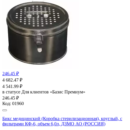
246.45 ₽
4 682.47
₽
4 541.99
₽
в статусе
Для клиентов «Базис Премиум»
246.45 ₽
Код:
01960
Бикс медицинский (Коробка стерилизационная), круглый, с
фильтрами КФ-6, объем 6,0л, ДЗМО АО (РОССИЯ)