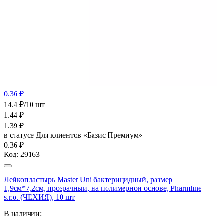
0.36 ₽
14.4 ₽/10 шт
1.44
₽
1.39
₽
в статусе
Для клиентов «Базис Премиум»
0.36 ₽
Код:
29163
Лейкопластырь Master Uni бактерицидный, размер
1,9см*7,2см, прозрачный, на полимерной основе, Pharmline
s.r.o. (ЧЕХИЯ), 10 шт
В наличии: