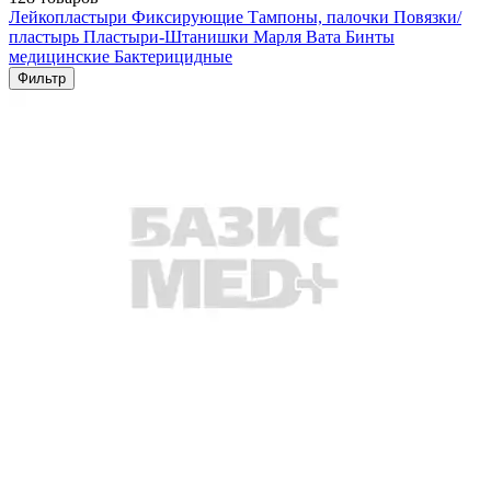
Лейкопластыри
Фиксирующие
Тампоны, палочки
Повязки/
пластырь
Пластыри-Штанишки
Марля
Вата
Бинты
медицинские
Бактерицидные
Фильтр