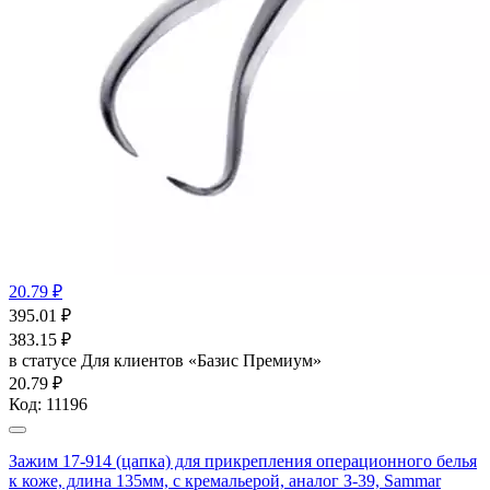
20.79 ₽
395.01
₽
383.15
₽
в статусе
Для клиентов «Базис Премиум»
20.79 ₽
Код:
11196
Зажим 17-914 (цапка) для прикрепления операционного белья
к коже, длина 135мм, с кремальерой, аналог З-39, Sammar