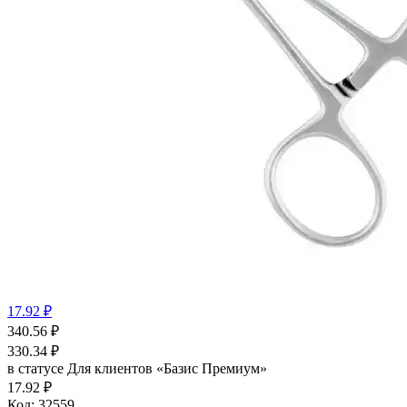
17.92 ₽
340.56
₽
330.34
₽
в статусе
Для клиентов «Базис Премиум»
17.92 ₽
Код:
32559