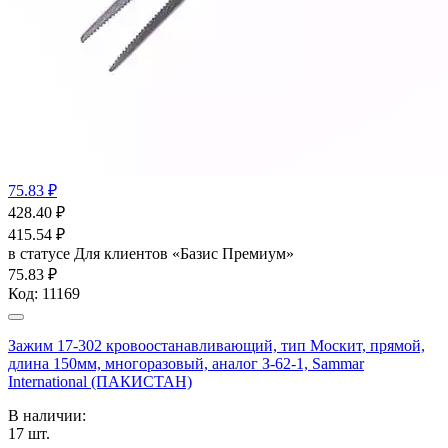
75.83 ₽
428.40
₽
415.54
₽
в статусе
Для клиентов «Базис Премиум»
75.83 ₽
Код:
11169
Зажим 17-302 кровоостанавливающий, тип Москит, прямой,
длина 150мм, многоразовый, аналог З-62-1, Sammar
International (ПАКИСТАН)
В наличии:
17
шт.