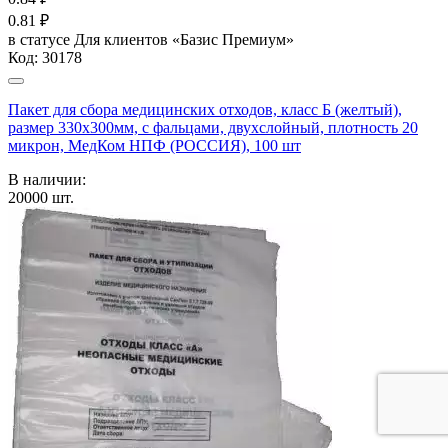
0.81
₽
в статусе
Для клиентов «Базис Премиум»
Код:
30178
Пакет для сбора медицинских отходов, класс Б (желтый),
размер 330х300мм, с фальцами, двухслойный, плотность 20
микрон, МедКом НПФ (РОССИЯ), 100 шт
В наличии:
20000
шт.