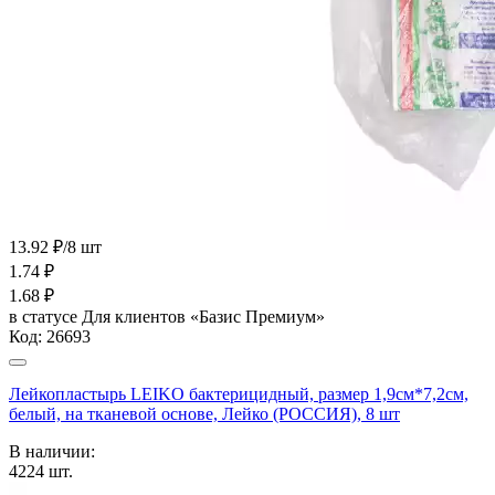
13.92 ₽/8 шт
1.74
₽
1.68
₽
в статусе
Для клиентов «Базис Премиум»
Код:
26693
Лейкопластырь LEIKO бактерицидный, размер 1,9см*7,2см,
белый, на тканевой основе, Лейко (РОССИЯ), 8 шт
В наличии:
4224
шт.