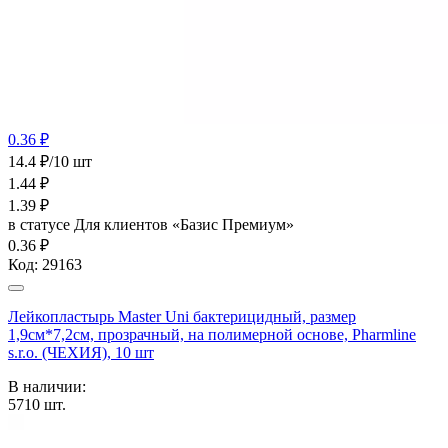
0.36 ₽
14.4 ₽/10 шт
1.44
₽
1.39
₽
в статусе
Для клиентов «Базис Премиум»
0.36 ₽
Код:
29163
Лейкопластырь Master Uni бактерицидный, размер
1,9см*7,2см, прозрачный, на полимерной основе, Pharmline
s.r.o. (ЧЕХИЯ), 10 шт
В наличии:
5710
шт.