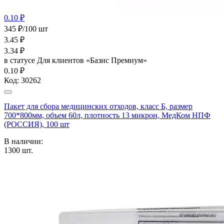
0.10 ₽
345 ₽/100 шт
3.45
₽
3.34
₽
в статусе
Для клиентов «Базис Премиум»
0.10 ₽
Код:
30262
Пакет для сбора медицинских отходов, класс Б, размер
700*800мм, объем 60л, плотность 13 микрон, МедКом НПФ
(РОССИЯ), 100 шт
В наличии:
1300
шт.