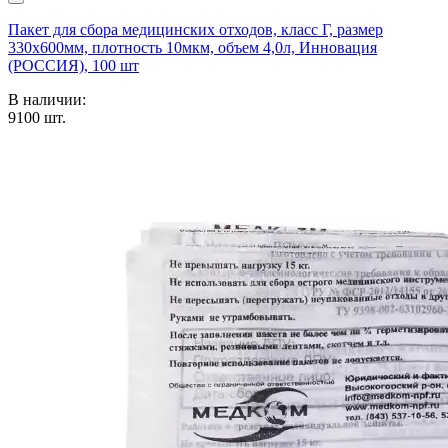
Пакет для сбора медицинских отходов, класс Г, размер
330х600мм, плотность 10мкм, объем 4,0л, Инновация
(РОССИЯ), 100 шт
В наличии:
9100
шт.