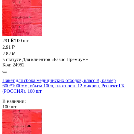
291 ₽/100 шт
2.91
₽
2.82
₽
в статусе
Для клиентов «Базис Премиум»
Код:
24952
Пакет для сбора медицинских отходов, класс В, размер
600*1000мм, объем 100л, плотность 12 микрон, Респект ГК
(РОССИЯ), 100 шт
В наличии:
100
шт.