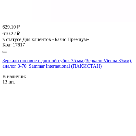
629.10
₽
610.22
₽
в статусе
Для клиентов «Базис Премиум»
Код:
17817
Зеркало носовое с длиной губок 35 мм (Зеркало:Vienna 35мм),
аналог З-70, Sammar International (ПАКИСТАН)
В наличии:
13
шт.