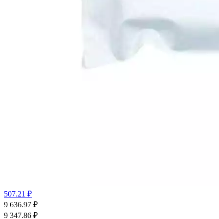
507.21 ₽
9 636.97
₽
9 347.86
₽