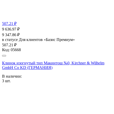
507.21 ₽
9 636.97
₽
9 347.86
₽
в статусе
Для клиентов «Базис Премиум»
507.21 ₽
Код:
05668
Клинок изогнутый тип Макинтош №0, Kirchner & Wilhelm
GmbH Co KD (ГЕРМАНИЯ)
В наличии:
3
шт.