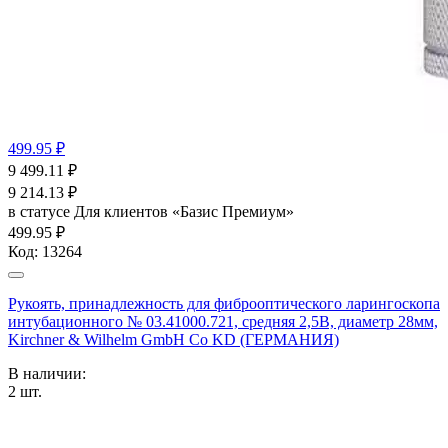
499.95 ₽
9 499.11
₽
9 214.13
₽
в статусе
Для клиентов «Базис Премиум»
499.95 ₽
Код:
13264
Рукоять, принадлежность для фиброоптического ларингоскопа
интубационного № 03.41000.721, средняя 2,5В, диаметр 28мм,
Kirchner & Wilhelm GmbH Co KD (ГЕРМАНИЯ)
В наличии:
2
шт.