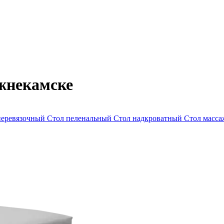
жнекамске
перевязочный
Стол пеленальный
Стол надкроватный
Стол масс