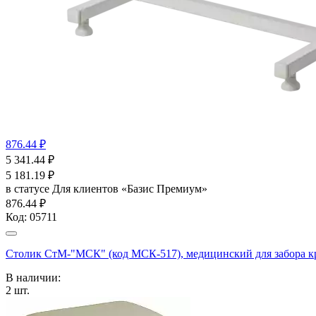
876.44 ₽
5 341.44
₽
5 181.19
₽
в статусе
Для клиентов «Базис Премиум»
876.44 ₽
Код:
05711
Столик СтМ-"МСК" (код МСК-517), медицинский для забора к
В наличии:
2
шт.