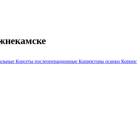
ижнекамске
нальные
Корсеты послеоперационные
Корректоры осанки
Коррек