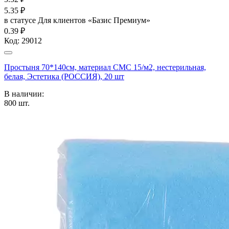
5.35
₽
в статусе
Для клиентов «Базис Премиум»
0.39 ₽
Код:
29012
Простыня 70*140см, материал СМС 15/м2, нестерильная,
белая, Эстетика (РОССИЯ), 20 шт
В наличии:
800
шт.