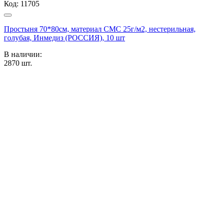
Код:
11705
Простыня 70*80см, материал СМС 25г/м2, нестерильная,
голубая, Инмедиз (РОССИЯ), 10 шт
В наличии:
2870
шт.