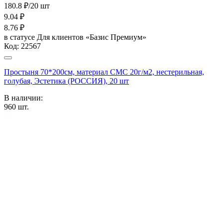
180.8 ₽/20 шт
9.04
₽
8.76
₽
в статусе
Для клиентов «Базис Премиум»
Код:
22567
Простыня 70*200см, материал СМС 20г/м2, нестерильная,
голубая, Эстетика (РОССИЯ), 20 шт
В наличии:
960
шт.