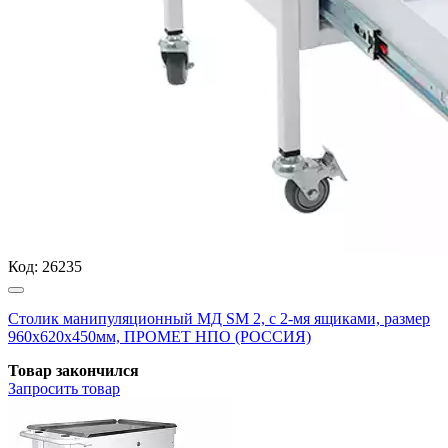
Код:
26235
Столик манипуляционный МД SM 2, с 2-мя ящиками, размер
960x620x450мм, ПРОМЕТ НПО (РОССИЯ)
Товар закончился
Запросить
товар