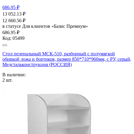
686.95 ₽
13 052.13
₽
12 660.56
₽
в статусе
Для клиентов «Базис Премиум»
686.95 ₽
Код:
05499
Стол пеленальный МСК-510, разборный с полумягкой
обивкой ложа и бортиков, размер 850*710*960мм, с РУ, серый,
Медстальконструкция (РОССИЯ)
В наличии:
2
шт.