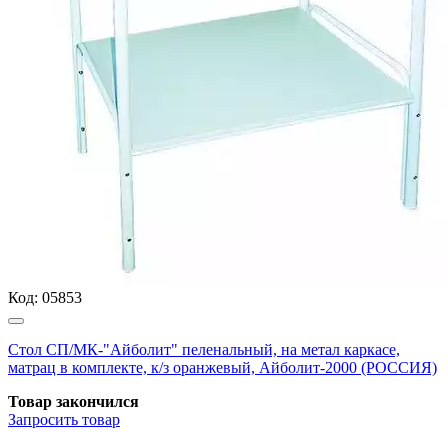
Код:
05853
Стол СП/МК-"Айболит" пеленальный, на метал каркасе,
матрац в комплекте, к/з оранжевый, Айболит-2000 (РОССИЯ)
Товар закончился
Запросить
товар