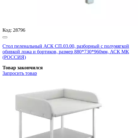
Код:
28796
Стол пеленальный АСК СП.03.00, разборный с полумягкой
обивкой ложа и бортиков, размер 880*730*960мм, АСК МК
(РОССИЯ)
Товар закончился
Запросить
товар