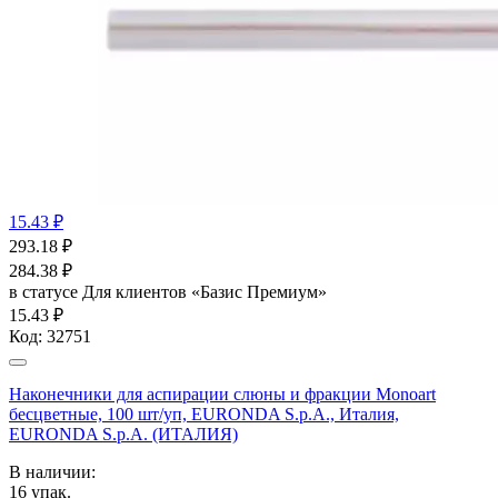
15.43 ₽
293.18
₽
284.38
₽
в статусе
Для клиентов «Базис Премиум»
15.43 ₽
Код:
32751
Наконечники для аспирации слюны и фракции Monoart
бесцветные, 100 шт/уп, EURONDA S.p.A., Италия,
EURONDA S.p.A. (ИТАЛИЯ)
В наличии:
16
упак.