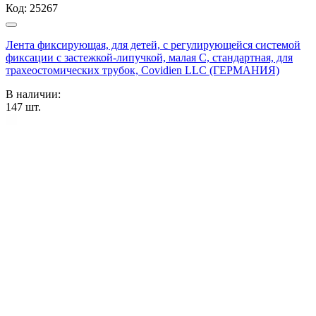
Код:
25267
Лента фиксирующая, для детей, с регулирующейся системой
фиксации с застежкой-липучкой, малая С, стандартная, для
трахеостомических трубок, Covidien LLC (ГЕРМАНИЯ)
В наличии:
147
шт.