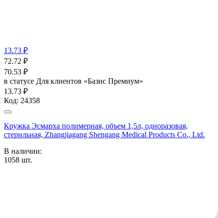
13.73 ₽
72.72
₽
70.53
₽
в статусе
Для клиентов «Базис Премиум»
13.73 ₽
Код:
24358
Кружка Эсмарха полимерная, объем 1,5л, одноразовая,
стерильная, Zhangjiagang Shengang Medical Products Co., Ltd.
В наличии:
1058
шт.