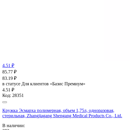
4.51 ₽
85.77
₽
83.19
₽
в статусе
Для клиентов «Базис Премиум»
4.51 ₽
Код:
28351
Кружка Эсмарха полимерная, объем 1,75л, одноразовая,
стерильная, Zhangjiagang Shengang Medical Products Co., Ltd.
В наличии: