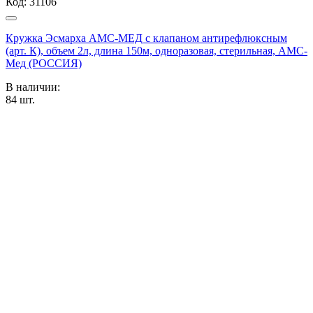
Код:
31106
Кружка Эсмарха АМС-МЕД с клапаном антирефлюксным
(арт. К), объем 2л, длина 150м, одноразовая, стерильная, АМС-
Мед (РОССИЯ)
В наличии:
84
шт.