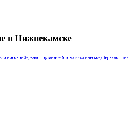
ые в Нижнекамске
ало носовое
Зеркало гортанное (стоматологическое)
Зеркало гин