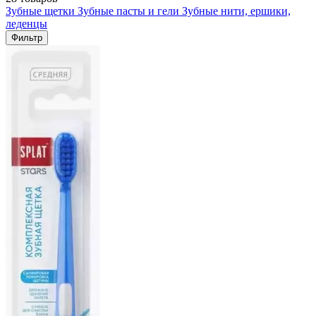
Зубные щетки
Зубные пасты и гели
Зубные нити, ершики,
леденцы
Фильтр