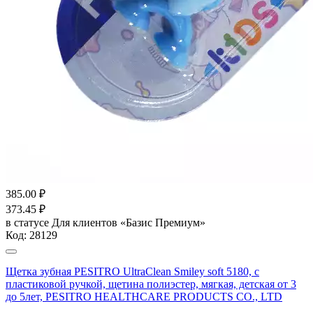
385.00
₽
373.45
₽
в статусе
Для клиентов «Базис Премиум»
Код:
28129
Щетка зубная PESITRO UltraClean Smiley soft 5180, с
пластиковой ручкой, щетина полиэстер, мягкая, детская от 3
до 5лет, PESITRO HEALTHCARE PRODUCTS CO., LTD