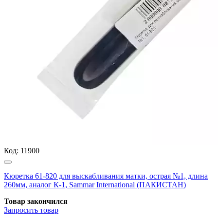
Код:
11900
Кюретка 61-820 для выскабливания матки, острая №1, длина
260мм, аналог К-1, Sammar International (ПАКИСТАН)
Товар закончился
Запросить
товар