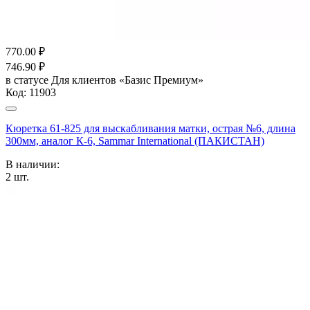
770.00
₽
746.90
₽
в статусе
Для клиентов «Базис Премиум»
Код:
11903
Кюретка 61-825 для выскабливания матки, острая №6, длина
300мм, аналог К-6, Sammar International (ПАКИСТАН)
В наличии:
2
шт.