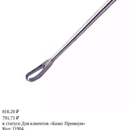
816.20
₽
791.71
₽
в статусе
Для клиентов «Базис Премиум»
Код:
11904