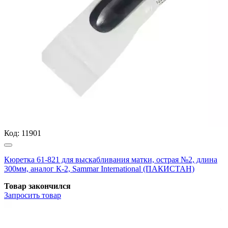
Код:
11901
Кюретка 61-821 для выскабливания матки, острая №2, длина
300мм, аналог К-2, Sammar International (ПАКИСТАН)
Товар закончился
Запросить
товар