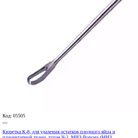
Код:
05505
Кюретка К-8, для удаления остатков плодного яйца и
плацентарной ткани, тупая №2, МИЗ-Ворсма (МИЗ