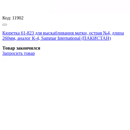
Код:
11902
Кюретка 61-823 для выскабливания матки, острая №4, длина
260мм, аналог К-4, Sammar International (ПАКИСТАН)
Товар закончился
Запросить
товар