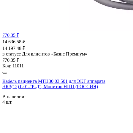
770.35 ₽
14 636.58
₽
14 197.48
₽
в статусе
Для клиентов «Базис Премиум»
770.35 ₽
Код:
11011
Кабель пациента МТЦ30.03.501 для ЭКГ аппарата
ЭК3(12)Т-01-“Р-Д”, Монитор НПП (РОССИЯ)
В наличии:
4
шт.