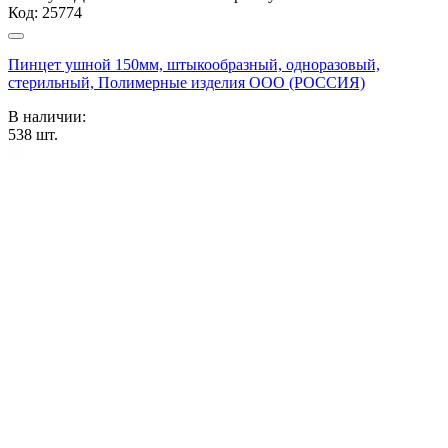
Код:
25774
Пинцет ушной 150мм, штыкообразный, одноразовый,
стерильный, Полимерные изделия OOO (РОССИЯ)
В наличии:
538
шт.