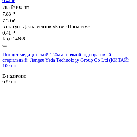
0.41 ₽
783 ₽/100 шт
7.83
₽
7.59
₽
в статусе
Для клиентов «Базис Премиум»
0.41 ₽
Код:
14688
Пинцет медицинский 150мм, прямой, одноразовый,
стерильный, Jiangsu Yada Technology Group Co Ltd (КИТАЙ),
100 шт
В наличии:
639
шт.