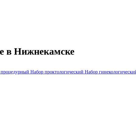
е в Нижнекамске
 процедурный
Набор проктологический
Набор гинекологическ