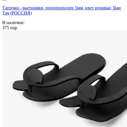
Тапочки - вьетнамки, пенопропилен 5мм, цвет розовые, Ван
Тач (РОССИЯ)
В наличии:
375
пар.