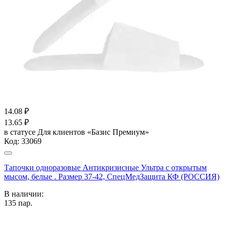
14.08
₽
13.65
₽
в статусе
Для клиентов «Базис Премиум»
Код:
33069
Тапочки одноразовые Антикризисные Ультра с открытым
мысом, белые . Размер 37-42, СпецМедЗащита КФ (РОССИЯ)
В наличии:
135
пар.