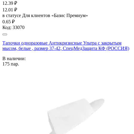
12.39
₽
12.01
₽
в статусе
Для клиентов «Базис Премиум»
0.65 ₽
Код:
33070
Тапочки одноразовые Антикризисные Ультра с закрытым
мысом, белые , размер 37-42, СпецМедЗащита КФ (РОССИЯ)
В наличии:
175
пар.