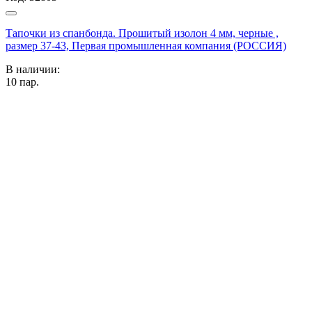
Тапочки из спанбонда. Прошитый изолон 4 мм, черные ,
размер 37-43, Первая промышленная компания (РОССИЯ)
В наличии:
10
пар.