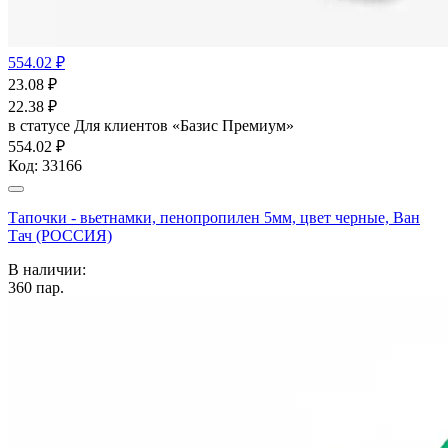
554.02 ₽
23.08
₽
22.38
₽
в статусе
Для клиентов «Базис Премиум»
554.02 ₽
Код:
33166
Тапочки - вьетнамки, пенопропилен 5мм, цвет черные, Ван
Тач (РОССИЯ)
В наличии:
360
пар.