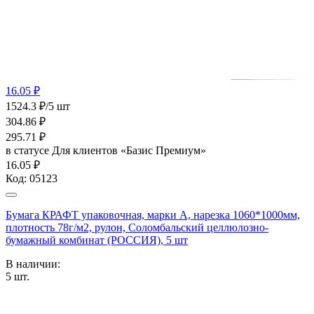
16.05 ₽
1524.3 ₽/5 шт
304.86
₽
295.71
₽
в статусе
Для клиентов «Базис Премиум»
16.05 ₽
Код:
05123
Бумага КРАФТ упаковочная, марки А, нарезка 1060*1000мм,
плотность 78г/м2, рулон, Соломбальский целлюлозно-
бумажный комбинат (РОССИЯ), 5 шт
В наличии:
5
шт.