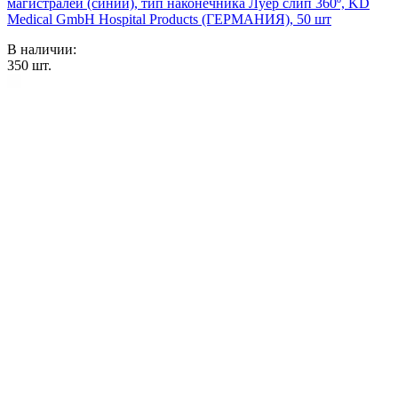
магистралей (синий), тип наконечника Луер слип 360º, KD
Medical GmbH Hospital Products (ГЕРМАНИЯ), 50 шт
В наличии:
350
шт.