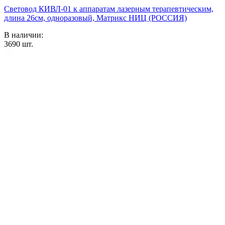
Световод КИВЛ-01 к аппаратам лазерным терапевтическим,
длина 26см, одноразовый, Матрикс НИЦ (РОССИЯ)
В наличии:
3690
шт.