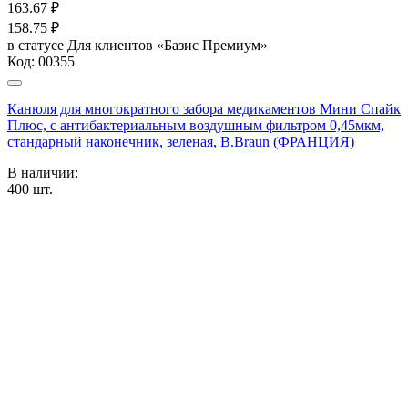
163.67
₽
158.75
₽
в статусе
Для клиентов «Базис Премиум»
Код:
00355
Канюля для многократного забора медикаментов Мини Спайк
Плюс, с антибактериальным воздушным фильтром 0,45мкм,
стандарный наконечник, зеленая, B.Braun (ФРАНЦИЯ)
В наличии:
400
шт.