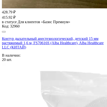
428.79
₽
415.92
₽
в статусе
Для клиентов «Базис Премиум»
Код:
32960
Контур дыхательный анестезиологический, детский 15 мм
растяжимый 1,6 м, FS70616S (Alba Healthcare), Alba Healthcare
LLC (КИТАЙ)
В наличии:
20
шт.