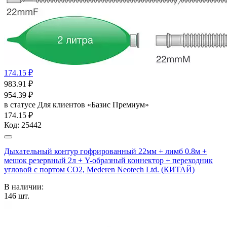
174.15 ₽
983.91
₽
954.39
₽
в статусе
Для клиентов «Базис Премиум»
174.15 ₽
Код:
25442
Дыхательный контур гофрированный 22мм + лимб 0.8м +
мешок резервный 2л + Y-образный коннектор + переходник
угловой с портом СО2, Mederen Neotech Ltd. (КИТАЙ)
В наличии:
146
шт.