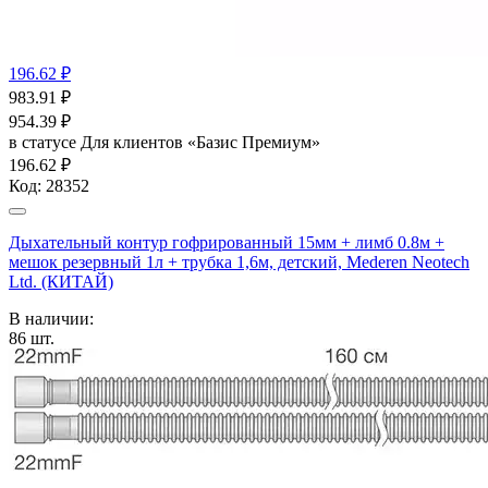
196.62 ₽
983.91
₽
954.39
₽
в статусе
Для клиентов «Базис Премиум»
196.62 ₽
Код:
28352
Дыхательный контур гофрированный 15мм + лимб 0.8м +
мешок резервный 1л + трубка 1,6м, детский, Mederen Neotech
Ltd. (КИТАЙ)
В наличии:
86
шт.