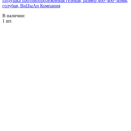
Подушка противопролежневая гелевая, размер 400*400*40мм,
голубая, ВиЦыАн Компания
В наличии:
1
шт.