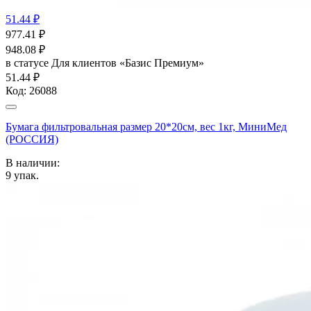
51.44 ₽
977.41
₽
948.08
₽
в статусе
Для клиентов «Базис Премиум»
51.44 ₽
Код:
26088
Бумага фильтровальная размер 20*20см, вес 1кг, МиниМед
(РОССИЯ)
В наличии:
9
упак.