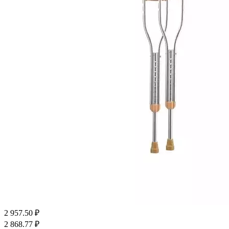
2 957.50
₽
2 868.77
₽