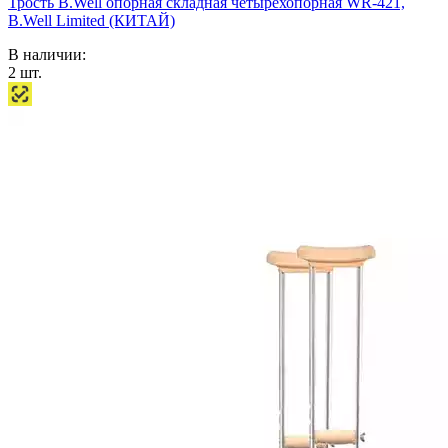
Трость B.Well опорная складная четырехопорная WR-421,
B.Well Limited (КИТАЙ)
В наличии:
2
шт.