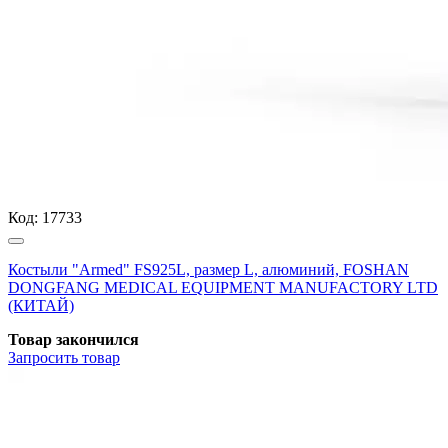
Код:
17733
Костыли "Armed" FS925L, размер L, алюминий, FOSHAN
DONGFANG MEDICAL EQUIPMENT MANUFACTORY LTD
(КИТАЙ)
Товар закончился
Запросить
товар