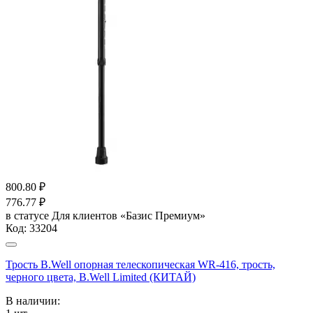
800.80
₽
776.77
₽
в статусе
Для клиентов «Базис Премиум»
Код:
33204
Трость B.Well опорная телескопическая WR-416, трость,
черного цвета, B.Well Limited (КИТАЙ)
В наличии: